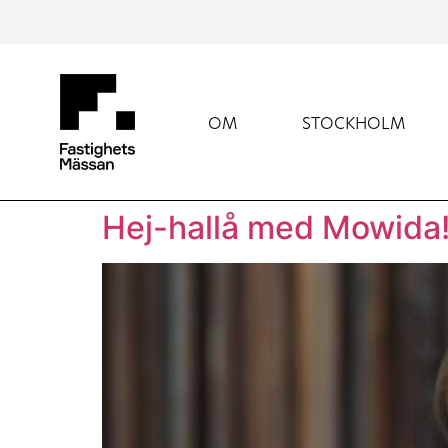
OM
STOCKHOLM
Hej-hallå med Mowida