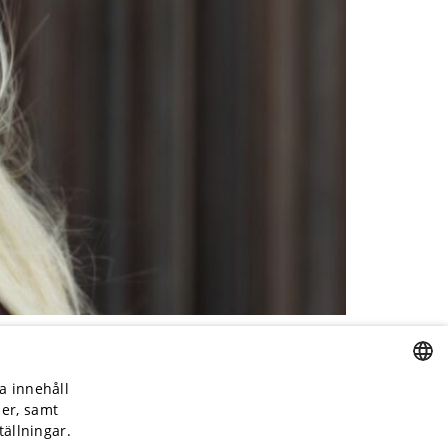
a innehåll
SWEDISH
lmö
Kontakt
ler, samt
ällningar.
ENGLISH
Malmömässan
Kontakta oss