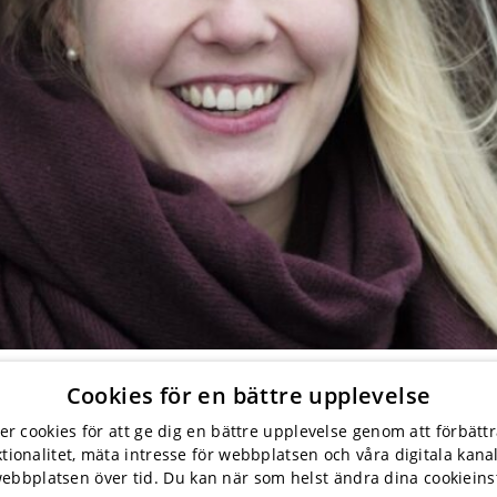
ch ser vad deras take-aways är.
Cookies för en bättre upplevelse
er cookies för att ge dig en bättre upplevelse genom att förbättr
Stockholm
Göteborg
Ma
tionalitet, mäta intresse för webbplatsen och våra digitala kana
webbplatsen över tid. Du kan när som helst ändra dina cookieinst
Kistamässan
Åby Arena