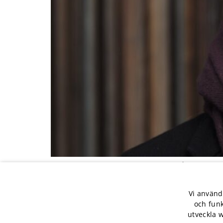
Vi kollar in hur Mowida hade det på mässan o
Vi använd
och funk
utveckla 